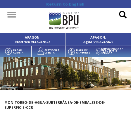
Return to English
Toggle
navigation
APAGÓN:
APAGÓN:
Eléctrico
913.573.9522
Agua
913-573-9622
NUEVO SERVICIO/
PAGAR
GESTIONAR
MAPA DE
TRANSFERIR
CUENTA
CUENTA
APAGONES
SERVICIO
MONITOREO-DE-AGUA-SUBTERRÁNEA-DE-EMBALSES-DE-
SUPERFICIE-CCR