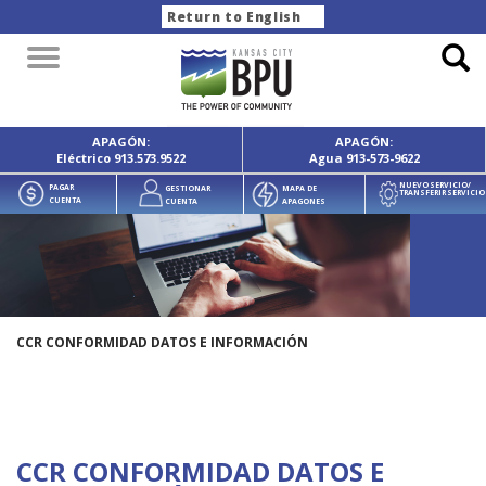
Return to English
Toggle
navigation
APAGÓN:
APAGÓN:
Eléctrico
913.573.9522
Agua
913-573-9622
NUEVO SERVICIO/
PAGAR
GESTIONAR
MAPA DE
TRANSFERIR SERVICIO
CUENTA
CUENTA
APAGONES
CCR CONFORMIDAD DATOS E INFORMACIÓN
CCR CONFORMIDAD DATOS E