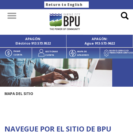
Return to English
Toggle
navigation
APAGÓN:
APAGÓN:
Eléctrico
913.573.9522
Agua
913-573-9622
NUEVO SERVICIO/
PAGAR
GESTIONAR
MAPA DE
TRANSFERIR SERVICIO
CUENTA
CUENTA
APAGONES
MAPA DEL SITIO
NAVEGUE POR EL SITIO DE BPU